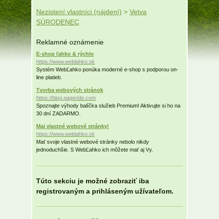
Nezistení vlastníci (nájdení)
>
Vetva
SÚRODENEC
Reklamné oznámenie
E-shop ľahko & rýchlo
https://www.weblahko.sk
Systém WebĽahko ponúka moderné e-shop s podporou on-
line platieb.
Tvorba webových stránok
https://blog.pageride.com
Spoznajte výhody balíčka služieb Premium! Aktivujte si ho na
30 dní ZADARMO.
Maj vlastné webové stránky!
https://www.weblahko.sk
Mať svoje vlastné webové stránky nebolo nikdy
jednoduchšie. S WebĽahko ich môžete mať aj Vy.
Túto sekciu je možné zobraziť iba
registrovaným a prihláseným užívateľom.